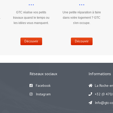
GTC réalise vos petits
Une petite réparation à faire
.
travaux quand le temps ou
dans votre logement ? GTC
les idées vous manquent.
s'en occupe.
Découvrir
Découvrir
Réseaux sociaux
Informations
Facebook
La Roche-e
Instagram
+32 (0 470/
Info@gtc-c